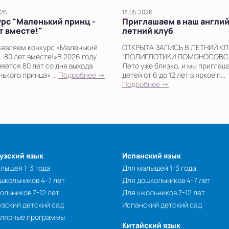
026
13.05.2026
рс "Маленький принц -
Приглашаем в наш англи
т вместе!"
летний клуб
являем конкурс «Маленький
ОТКРЫТА ЗАПИСЬ В ЛЕТНИЙ КЛ
– 80 лет вместе!»В 2026 году
“ПОЛИГЛОТИКИ ЛОМОНОСОВСК
яется 80 лет со дня выхода
Лето уже близко, и мы пригла
ького принца» ...
Подробнее →
детей от 6 до 12 лет в яркое п...
Подробнее →
узский язык
Испанский язык
лышей 1-3 года
Для малышей 1-3 года
школьников 4-7 лет
Для дошкольников 4-7 лет
ольников 7-12 лет
Для школьников 7-12 лет
зский детский сад
Испанский детский сад
улярные программы
Китайский язык