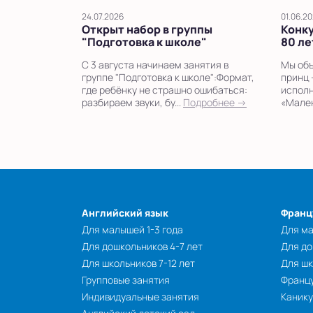
24.07.2026
01.06.2
Открыт набор в группы
Конку
"Подготовка к школе"
80 ле
С 3 августа начинаем занятия в
Мы объ
группе "Подготовка к школе":Формат,
принц 
где ребёнку не страшно ошибаться:
исполн
разбираем звуки, бу...
Подробнее →
«Мален
Английский язык
Франц
Для малышей 1-3 года
Для ма
Для дошкольников 4-7 лет
Для до
Для школьников 7-12 лет
Для шк
Групповые занятия
Францу
Индивидуальные занятия
Каник