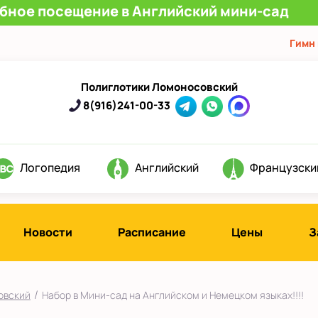
обное посещение в Английский мини-сад
Гимн
Полиглотики Ломоносовский
8(916)241-00-33
Логопедия
Английский
Французски
Новости
Расписание
Цены
З
/
овский
Набор в Мини-сад на Английском и Немецком языках!!!!