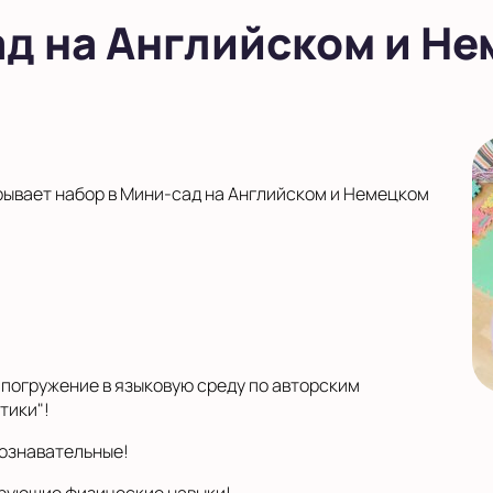
ад на Английском и Н
рывает набор в Мини-сад на Английском и Немецком
 погружение в языковую среду по авторским
тики"!
познавательные!