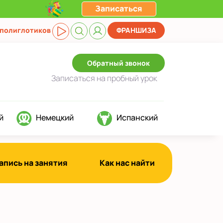
Записаться
 полиглотиков
ФРАНШИЗА
Обратный звонок
Записаться
на пробный урок
й
Немецкий
Испанский
апись на занятия
Как нас найти