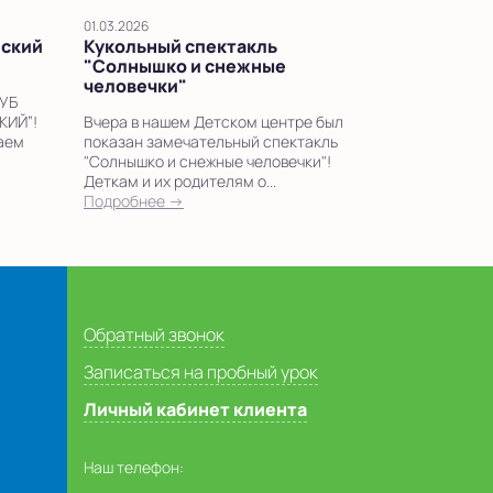
01.03.2026
йский
Кукольный спектакль
"Солнышко и снежные
человечки"
УБ
ИЙ”!
Вчера в нашем Детском центре был
шаем
показан замечательный спектакль
"Солнышко и снежные человечки"!
Деткам и их родителям о...
Подробнее →
Обратный звонок
Записаться на пробный урок
Личный кабинет клиента
Наш телефон: