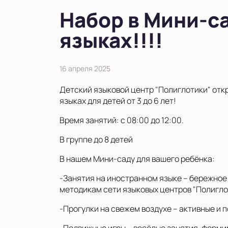
в Московской области
Набор в Мини-с
Показать на карте
языках!!!!
Выбрать другой город
16 апреля 2025
Детский языковой центр "Полиглотики" отк
языках для детей от 3 до 6 лет!
Время занятий: с 08:00 до 12:00.
В группе до 8 детей
В нашем Мини-саду для вашего ребёнка:
-Занятия на иностранном языке – бережное
методикам сети языковых центров "Полигло
-Прогулки на свежем воздухе – активные и 