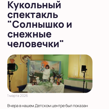
Кукольный
в Южном Бутово
спектакль
во Внуково
"Солнышко и
на Беломорской
снежные
на Домодедовской
человечки"
на Коломенской
в Московской
области
Показать на карте
Выбрать другой город
1 марта 2026
Вчера в нашем Детском центре был показан