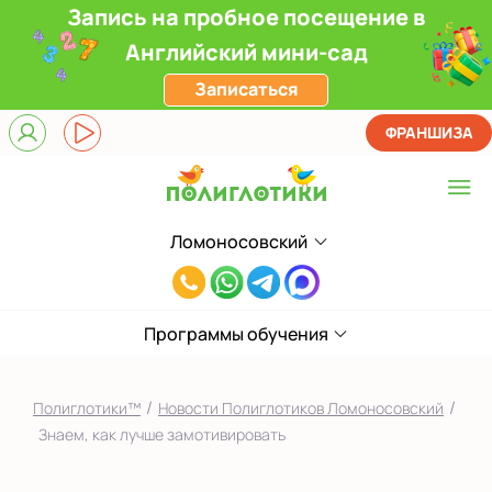
Запись на пробное посещение в
Английский мини-сад
Записаться
ФРАНШИЗА
Ломоносовский
Выберите центр
8(916)241-
Верхние Лихоборы
00-
ЖК Прокшино
Программы обучения
33
Ломоносовский
/
/
Полиглотики™
Новости Полиглотиков Ломоносовский
Филевский парк
Знаем, как лучше замотивировать
Якиманка