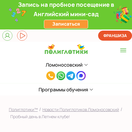
Запись на пробное посещение в
Английский мини-сад
Записаться
ФРАНШИЗА
Ломоносовский
Выберите центр
8(916)241-
Верхние Лихоборы
00-
ЖК Прокшино
Программы обучения
33
Ломоносовский
/
/
Полиглотики™
Новости Полиглотиков Ломоносовский
Фили
Пробный день в Летнем клубе!
Якиманка