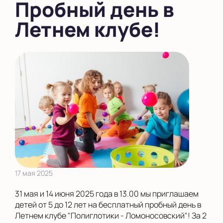
Пробный день в
в Южном Бутово
Летнем клубе!
во Внуково
на Беломорской
на Домодедовской
на Коломенской
в Московской
области
Показать на карте
Выбрать другой город
17 мая 2025
31 мая и 14 июня 2025 года в 13.00 мы приглашаем
детей от 5 до 12 лет на бесплатный пробный день в
Летнем клубе "Полиглотики - Ломоносовский"! За 2