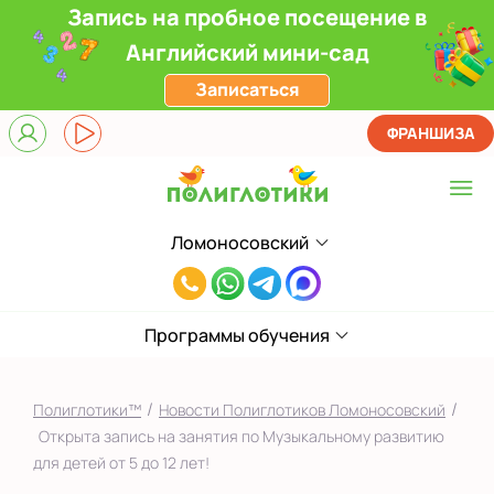
Запись на пробное посещение в
Английский мини-сад
Записаться
ФРАНШИЗА
Ломоносовский
Выберите центр
8(916)241-
Верхние Лихоборы
00-
ЖК Прокшино
Программы обучения
33
Ломоносовский
/
/
Полиглотики™
Новости Полиглотиков Ломоносовский
Фили
Открыта запись на занятия по Музыкальному развитию
для детей от 5 до 12 лет!
Якиманка