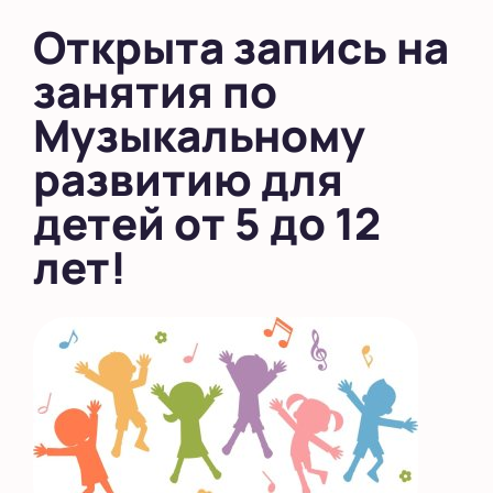
в Южном Бутово
Открыта запись на
во Внуково
занятия по
Музыкальному
на Беломорской
развитию для
на Домодедовской
детей от 5 до 12
на Коломенской
в Московской
лет!
области
Показать на карте
Выбрать другой город