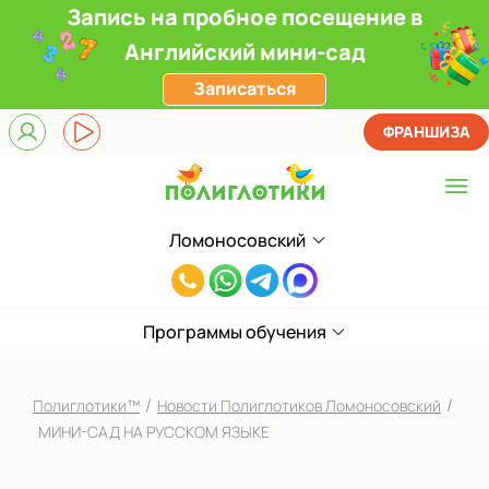
Запись на пробное посещение в
Английский мини-сад
Записаться
ФРАНШИЗА
Ломоносовский
Выберите центр
8(916)241-
Верхние Лихоборы
00-
ЖК Прокшино
Программы обучения
33
Ломоносовский
/
/
Полиглотики™
Новости Полиглотиков Ломоносовский
Фили
МИНИ-САД НА РУССКОМ ЯЗЫКЕ
Якиманка