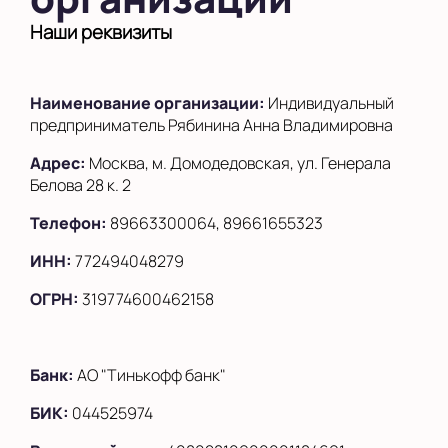
на Беломорской
Наши реквизиты
на Домодедовской
на Коломенской
Наименование организации:
Индивидуальный
в Московской
предприниматель Рябинина Анна Владимировна
области
Адрес:
Москва, м. Домодедовская, ул. Генерала
Показать на карте
Белова 28 к. 2
Телефон:
89663300064, 89661655323
Выбрать другой город
ИНН:
772494048279
ОГРН:
319774600462158
Банк:
АО "Тинькофф банк"
БИК:
044525974