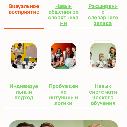
Визуальное
Навык
Расширени
восприятие
общения со
е
сверстника
словарного
ми
запаса
Индивидуа
Пробужден
Навык
льный
ие
системати
подход
интуиции и
ческого
логики
обучения