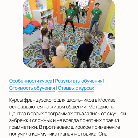
на Беломорской
на Домодедовской
на Коломенской
в Московской
области
Показать на карте
Выбрать другой город
|
|
Особенности курса
Результаты обучения
|
Стоимость обучения
Отзывы о курсах
Курсы французского для школьников в Москве
основываются на живом общении. Методисты
Центра в своих программах отказались от скучной
зубрежки сложных и не всегда понятных правил
грамматики. В противовес широкое применение
получила коммуникативная методика. Она