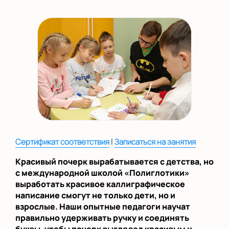
на Беломорской
на Домодедовской
на Коломенской
в Московской
области
Показать на карте
Выбрать другой город
|
Сертификат соответствия
Записаться на занятия
Красивый почерк вырабатывается с детства, но
с международной школой «Полиглотики»
выработать красивое каллиграфическое
написание смогут не только дети, но и
взрослые. Наши опытные педагоги научат
правильно удерживать ручку и соединять