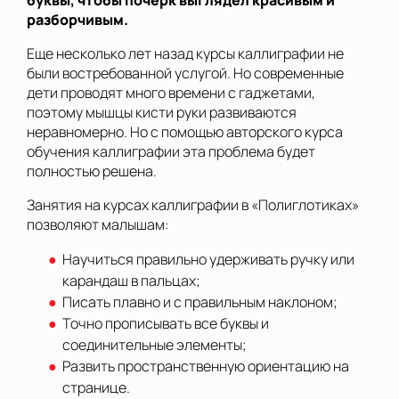
буквы, чтобы почерк выглядел красивым и
разборчивым.
Еще несколько лет назад курсы каллиграфии не
были востребованной услугой. Но современные
дети проводят много времени с гаджетами,
поэтому мышцы кисти руки развиваются
неравномерно. Но с помощью авторского курса
обучения каллиграфии эта проблема будет
полностью решена.
Занятия на курсах каллиграфии в «Полиглотиках»
позволяют малышам:
Научиться правильно удерживать ручку или
карандаш в пальцах;
Писать плавно и с правильным наклоном;
Точно прописывать все буквы и
соединительные элементы;
Развить пространственную ориентацию на
странице.