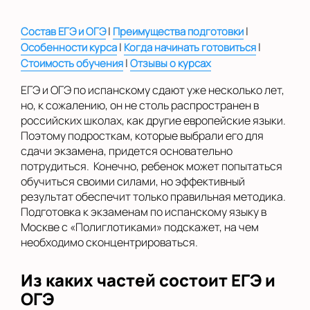
на Беломорской
|
|
Состав ЕГЭ и ОГЭ
Преимущества подготовки
на Домодедовской
|
|
Особенности курса
Когда начинать готовиться
на Коломенской
|
Стоимость обучения
Отзывы о курсах
в Московской
ЕГЭ и ОГЭ по испанскому сдают уже несколько лет,
области
но, к сожалению, он не столь распространен в
российских школах, как другие европейские языки.
Показать на карте
Поэтому подросткам, которые выбрали его для
сдачи экзамена, придется основательно
Выбрать другой город
потрудиться. Конечно, ребенок может попытаться
обучиться своими силами, но эффективный
результат обеспечит только правильная методика.
Подготовка к экзаменам по испанскому языку в
Москве с «Полиглотиками» подскажет, на чем
необходимо сконцентрироваться.
Из каких частей состоит ЕГЭ и
ОГЭ