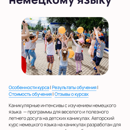
на Беломорской
на Домодедовской
на Коломенской
в Московской
области
Показать на карте
Выбрать другой город
|
|
Особенности курса
Результаты обучения
|
Стоимость обучения
Отзывы о курсах
Каникулярные интенсивы с изучением немецкого
языка — программы для веселого и полезного
летнего досуга на детских каникулах. Авторский
курс немецкого языка на каникулах разработан для