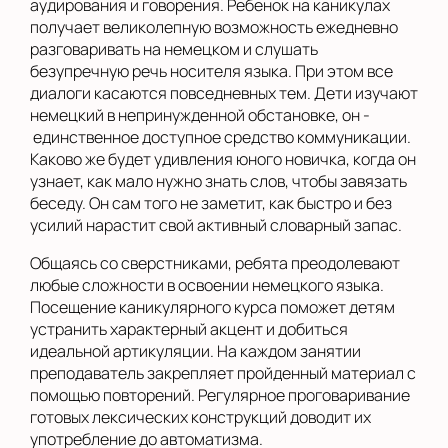
аудирования и говорения. Ребенок на каникулах
получает великолепную возможность ежедневно
разговаривать на немецком и слушать
безупречную речь носителя языка. При этом все
диалоги касаются повседневных тем. Дети изучают
немецкий в непринужденной обстановке, он -
единственное доступное средство коммуникации.
Каково же будет удивления юного новичка, когда он
узнает, как мало нужно знать слов, чтобы завязать
беседу. Он сам того не заметит, как быстро и без
усилий нарастит свой активный словарный запас.
Общаясь со сверстниками, ребята преодолевают
любые сложности в освоении немецкого языка.
Посещение каникулярного курса поможет детям
устранить характерный акцент и добиться
идеальной артикуляции. На каждом занятии
преподаватель закрепляет пройденный материал с
помощью повторений. Регулярное проговаривание
готовых лексических конструкций доводит их
употребление до автоматизма.