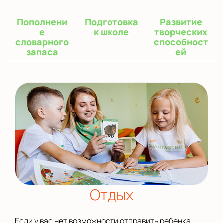
Пополнени
Подготовка
Развитие
е
к школе
творческих
словарного
способност
запаса
ей
Отдых
Если у вас нет возможности отправить ребенка