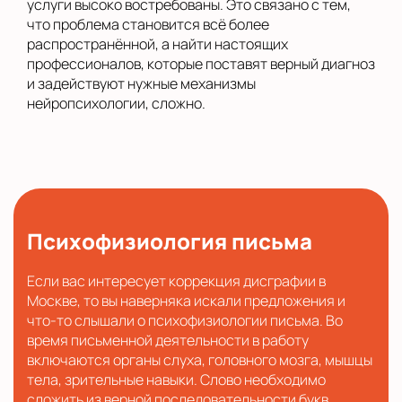
услуги высоко востребованы. Это связано с тем,
что проблема становится всё более
распространённой, а найти настоящих
профессионалов, которые поставят верный диагноз
и задействуют нужные механизмы
нейропсихологии, сложно.
Психофизиология письма
Если вас интересует коррекция дисграфии в
Москве, то вы наверняка искали предложения и
что-то слышали о психофизиологии письма. Во
время письменной деятельности в работу
включаются органы слуха, головного мозга, мышцы
тела, зрительные навыки. Слово необходимо
сложить из верной последовательности букв.