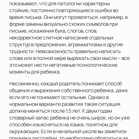
показывают, что для патологии характерны
стойкие, постоянно повторяющиеся ошибки во
время письма. Они могут проявляться, например, в
форме замены визуально схожих символов при
письме, искажения букв, слогов, слов,
некорректное слитное написание отдельных
структур в предложении, аграмматизмы и другие
трудности. Невозможность правильно написать
слова или в полной мере выражать свои мысли – все
это может нести негативные психологические
моменты для ребенка.
Несомненно, каждый родитель понимает способ
общения и выражения собственного ребенка, даже
если его не понимают остальные. Однако в
нормальном варианте развития такая ситуация
должна меняться после 1,5 лет. К двум годам
словарный запас ребенка не очень широк, но он уже
способен изъясняться на языке, понятном для
окружающих. Если в начальной школе вы заметили
признаки дисграфии, то необходимо обратиться за