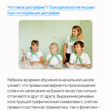
на Беломорской
|
|
Что такое дисграфия?
Психофизиология письма
на Домодедовской
Курс по коррекции дисграфии
на Коломенской
в Московской
области
Показать на карте
Выбрать другой город
Ребенок во время обучения в начальной школе
узнает, что привычные варианты произношения
слов и их написание на бумаге зачастую сильно
отличаются друг от друга. Выражение речевых
конструкций графическими символами с учётом
правил и систем как грамматики, так и фонетики –