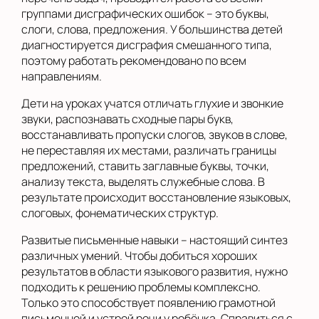
группами дисграфических ошибок – это буквы,
слоги, слова, предложения. У большинства детей
диагностируется дисграфия смешанного типа,
поэтому работать рекомендовано по всем
направлениям.
Дети на уроках учатся отличать глухие и звонкие
звуки, распознавать сходные пары букв,
восстанавливать пропуски слогов, звуков в слове,
не переставляя их местами, различать границы
предложений, ставить заглавные буквы, точки,
анализу текста, выделять служебные слова. В
результате происходит восстановление языковых,
слоговых, фонематических структур.
Развитые письменные навыки – настоящий синтез
различных умений. Чтобы добиться хороших
результатов в области языкового развития, нужно
подходить к решению проблемы комплексно.
Только это способствует появлению грамотной
письменной и устрой речи у ребёнка. Справиться с