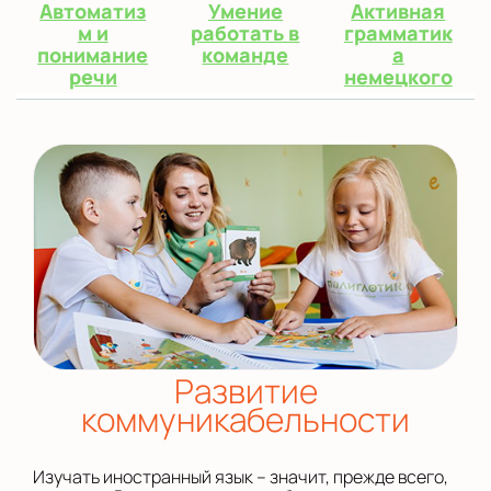
Автоматиз
Умение
Активная
м и
работать в
грамматик
понимание
команде
а
речи
немецкого
Развитие
коммуникабельности
Изучать иностранный язык – значит, прежде всего,