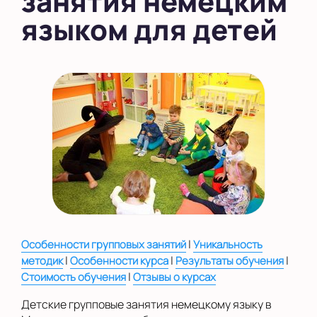
занятия немецким
языком для детей
во Внуково
на Беломорской
на Домодедовской
на Коломенской
в Московской
области
Показать на карте
Выбрать другой город
|
Особенности групповых занятий
Уникальность
|
|
|
методик
Особенности курса
Результаты обучения
|
Стоимость обучения
Отзывы о курсах
Детские групповые занятия немецкому языку в