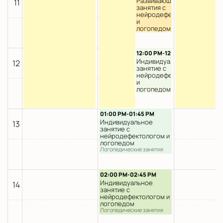
Развивающие
11
занятия с
нейродефектологом
и
логопедом
Раннее
развитие на
русском
12:00 PM-12:45 PM
Индивидуальное
12
занятие с
нейродефектологом
и
логопедом
Логопедические
занятия
01:00 PM-01:45 PM
Индивидуальное
13
занятие с
нейродефектологом и
логопедом
Логопедические занятия
02:00 PM-02:45 PM
Индивидуальное
14
занятие с
нейродефектологом и
логопедом
Логопедические занятия