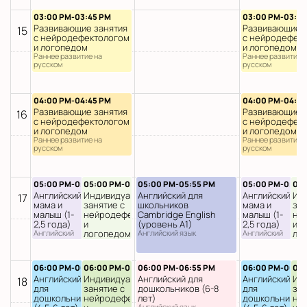
03:00 PM-03:45 PM
03:00 PM-03:45
Развивающие занятия
Развивающие з
15
с нейродефектологом
с нейродефек
и логопедом
и логопедом
Раннее развитие на
Раннее развитие 
русском
русском
04:00 PM-04:45 PM
04:00 PM-04:45
Развивающие занятия
Развивающие з
16
с нейродефектологом
с нейродефек
и логопедом
и логопедом
Раннее развитие на
Раннее развитие 
русском
русском
05:00 PM-05:45 PM
05:00 PM-05:45 PM
05:00 PM-05:55 PM
05:00 PM-05:45
05:
Английский
Индивидуальное
Английский для
Английский
Ин
17
мама и
занятие с
школьников
мама и
зан
малыш (1-
нейродефектологом
Cambridge English
малыш (1-
не
2,5 года)
и
(уровень A1)
2,5 года)
и
Английский
логопедом
Английский язык
Английский
ло
язык
язык
Логопедические
Лог
занятия
зан
06:00 PM-06:55 PM
06:00 PM-06:45 PM
06:00 PM-06:55 PM
06:00 PM-06:55
06:
Английский
Индивидуальное
Английский для
Английский
Ин
18
для
занятие с
дошкольников (6-8
для
зан
дошкольников
нейродефектологом
лет)
дошкольников
не
Английский язык