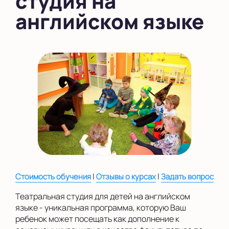
студия на
английском языке
во Внуково
на Беломорской
на Домодедовской
на Коломенской
в Московской
области
Показать на карте
Выбрать другой город
|
|
Стоимость обучения
Отзывы о курсах
Задать вопрос
Театральная студия для детей на английском
языке - уникальная программа, которую Ваш
ребенок может посещать как дополнение к