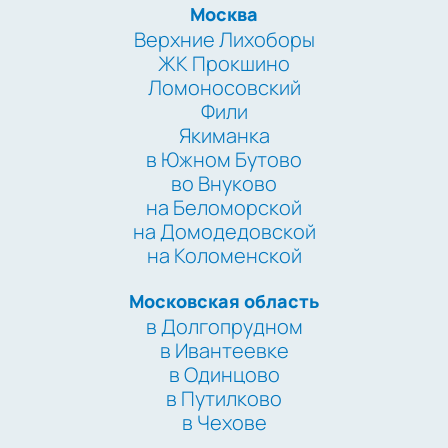
Москва
Верхние Лихоборы
ЖК Прокшино
Ломоносовский
Фили
Якиманка
в Южном Бутово
во Внуково
на Беломорской
на Домодедовской
на Коломенской
Московская область
в Долгопрудном
в Ивантеевке
в Одинцово
в Путилково
в Чехове