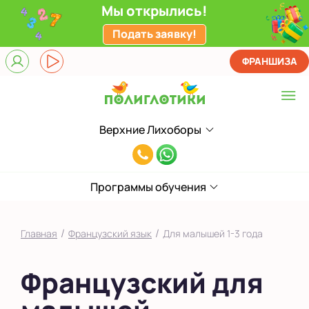
Мы открылись!
Подать заявку!
ФРАНШИЗА
Верхние Лихоборы
Выберите центр
8(995)923-
Верхние Лихоборы
00-
ЖК Прокшино
Программы обучения
23
Ломоносовский
/
/
Главная
Французский язык
Для малышей 1-3 года
Филевский парк
Французский для
Якиманка
в Южном Бутово