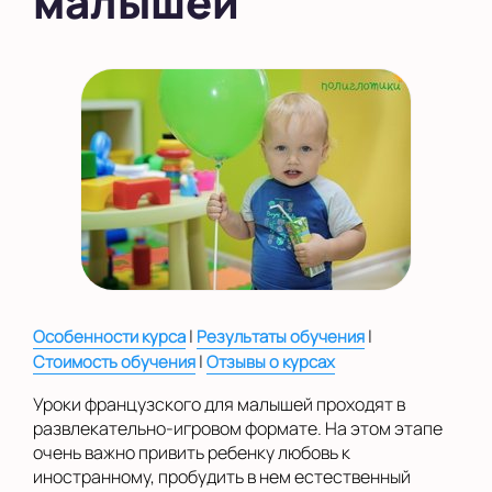
малышей
во Внуково
на Беломорской
на Домодедовской
на Коломенской
в Московской
области
Показать на карте
Выбрать другой город
|
|
Особенности курса
Результаты обучения
|
Стоимость обучения
Отзывы о курсах
Уроки французского для малышей проходят в
развлекательно-игровом формате. На этом этапе
очень важно привить ребенку любовь к
иностранному, пробудить в нем естественный