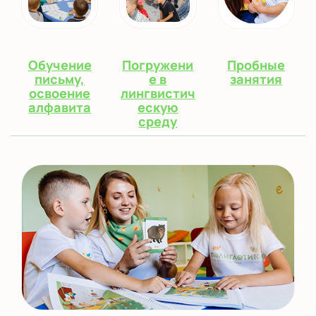
Обучение
Погружени
Пробные
письму,
е в
занятия
освоение
лингвистич
алфавита
ескую
среду