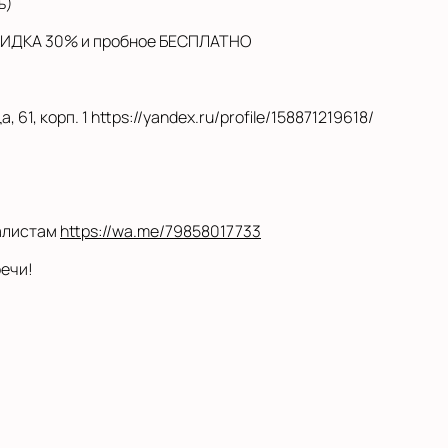
ь)
СКИДКА 30% и пробное БЕСПЛАТНО
1, корп. 1 https://yandex.ru/profile/158871219618/
иалистам
https://wa.me/79858017733
речи!