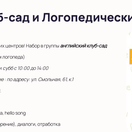
б-сад и Логопедическ
их центров! Набор в группы
английский клуб-сад
м логопеда)
и
субб с 10:00 до 14:00
: по адресу: ул. Смольная, 61, к.1
.
, hello song
орение), диалоги, отработка