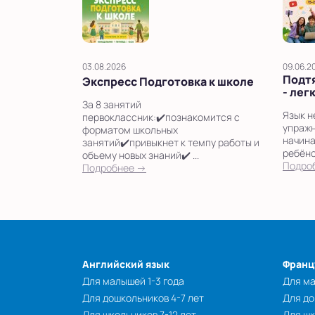
03.08.2026
09.06.2
Подтя
Экспресс Подготовка к школе
- лег
За 8 занятий
Язык н
первоклассник:✔️познакомится с
упражн
форматом школьных
начина
занятий✔️привыкнет к темпу работы и
ребёно
объему новых знаний✔️ ...
Подро
Подробнее →
Английский язык
Франц
Для малышей 1-3 года
Для ма
Для дошкольников 4-7 лет
Для до
Для школьников 7-12 лет
Для шк