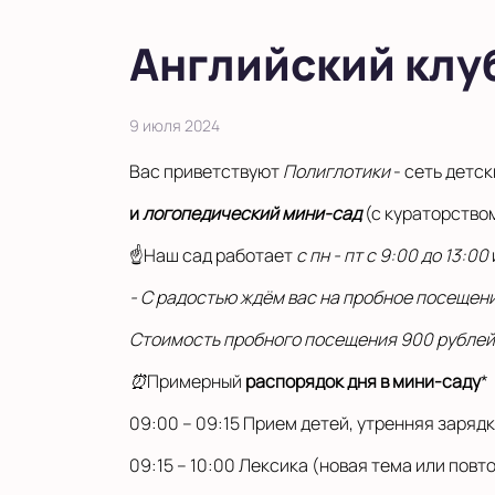
в Московской области
Английский клу
Показать на карте
Выбрать другой город
9 июля 2024
Вас приветствуют
Полиглотики
- сеть детск
и
логопедический мини-сад
(с кураторство
☝️Наш сад работает
с пн - пт с 9:00 до 13:00
- С радостью ждём вас на пробное посещение 
Стоимость пробного посещения 900 рублей
⏰
Примерный
распорядок дня в мини-саду
*
09:00 – 09:15 Прием детей, утренняя зарядка
09:15 – 10:00 Лексика (новая тема или повт