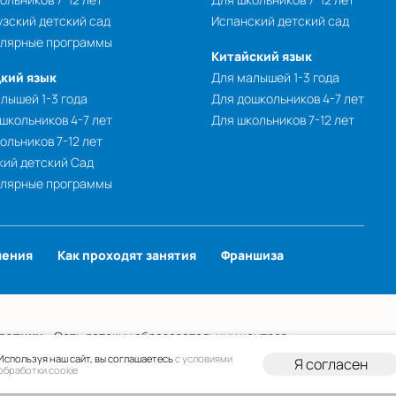
зский детский сад
Испанский детский сад
улярные программы
Китайский язык
кий язык
Для малышей 1-3 года
лышей 1-3 года
Для дошкольников 4-7 лет
школьников 4-7 лет
Для школьников 7-12 лет
ольников 7-12 лет
ий детский Сад
улярные программы
чения
Как проходят занятия
Франшиза
лотики
- Сеть детских образовательных центров.
 персональных данных
Публичная оферта
Используя наш сайт, вы соглашаетесь
с условиями
Я согласен
обработки cookie
вательной организации