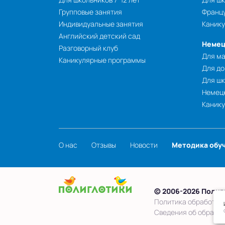
Групповые занятия
Францу
Индивидуальные занятия
Каник
Английский детский сад
Немец
Разговорный клуб
Для ма
Каникулярные программы
Для до
Для шк
Немецк
Каник
О нас
Отзывы
Новости
Методика обу
© 2006-2026 Полиг
Политика обработки
Сведения об образо