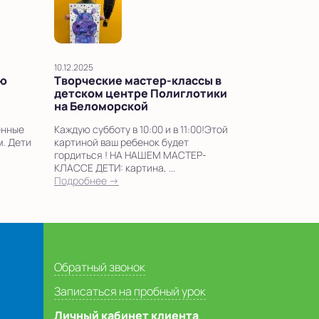
10.12.2025
ью
Творческие мастер-классы в
детском центре Полиглотики
на Беломорской
енные
Каждую субботу в 10:00 и в 11:00!Этой
м. Дети
картиной ваш ребенок будет
гордиться ! НА НАШЕМ МАСТЕР-
КЛАССЕ ДЕТИ: картина, ...
Подробнее →
Обратный звонок
Записаться на пробный урок
Личный кабинет клиента