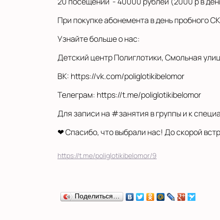
20 посещений - 40000 рублей (2000 р в ден
При покупке абонемента в день пробного 
Узнайте больше о нас:
Детский центр Полиглотики, Смольная улица, 6
ВК: https://vk.com/poliglotikibelomor
Телеграм: https://t.me/poliglotikibelomor
Для записи на #занятия в группы и к спец
❤ Спасибо, что выбрали нас! До скорой вст
https://t.me/poliglotikibelomor/9
Поделиться…