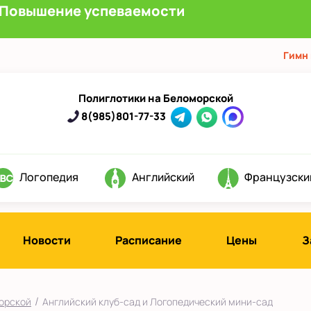
Повышение успеваемости
Гимн
Полиглотики на Беломорской
8(985)801-77-33
Логопедия
Английский
Французски
Новости
Расписание
Цены
З
/
морской
Английский клуб-сад и Логопедический мини-сад