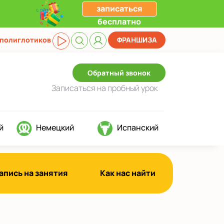
записаться
бесплатно
 полиглотиков
ФРАНШИЗА
Обратный звонок
Записаться
на пробный урок
й
Немецкий
Испанский
апись на занятия
Как нас найти