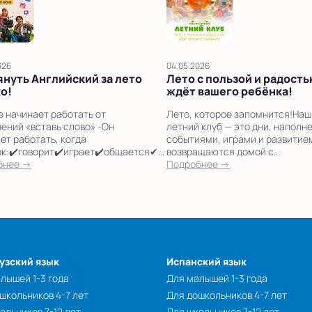
026
04.05.2026
нуть Английский за лето
Лето с пользой и радост
ко!
ждёт вашего ребёнка!
е начинает работать от
Лето, которое запомнится!Наш
ений «вставь слово» -Он
летний клуб — это дни, наполн
ет работать, когда
событиями, играми и развитие
к:✔️говорит✔️играет✔️общается✔...
возвращаются домой с...
бнее →
Подробнее →
узский язык
Испанский язык
лышей 1-3 года
Для малышей 1-3 года
школьников 4-7 лет
Для дошкольников 4-7 лет
ольников 7-12 лет
Для школьников 7-12 лет