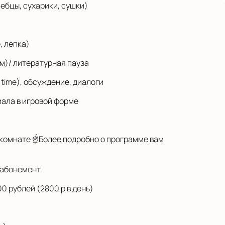
хлебцы, сухарики, сушки)
, лепка)
ям)/ литературная пауза
 time), обсуждение, диалоги
иала в игровой форме
 комнате ☝️Более подробно о программе вам
 абонемент.
0 рублей (2800 р в день)