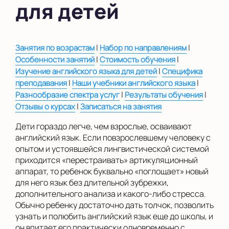
для детей
в Южном Бутово
во Внуково
на Беломорской
|
|
Занятия по возрастам
Набор по направлениям
|
|
Особенности занятий
Стоимость обучения
на Домодедовской
|
Изучение английского языка для детей
Специфика
|
|
преподавания
Наши учебники английского языка
на Коломенской
|
|
Разнообразие спектра услуг
Результаты обучения
в Московской
|
Отзывы о курсах
Записаться на занятия
области
Дети гораздо легче, чем взрослые, осваивают
Показать на карте
английский язык. Если повзрослевшему человеку с
опытом и устоявшейся лингвистической системой
Выбрать другой город
приходится «перестраивать» артикуляционный
аппарат, то ребенок буквально «поглощает» новый
для него язык без длительной зубрежки,
дополнительного анализа и какого-либо стресса.
Обычно ребенку достаточно дать толчок, позволить
узнать и полюбить английский язык еще до школы, и
он впитает его практически одновременно с