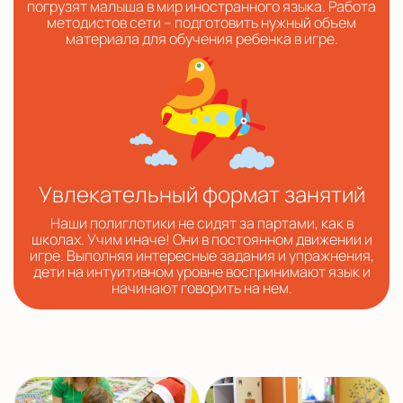
погрузят малыша в мир иностранного языка. Работа
методистов сети – подготовить нужный объем
материала для обучения ребенка в игре.
Увлекательный формат занятий
Наши полиглотики не сидят за партами, как в
школах. Учим иначе! Они в постоянном движении и
игре. Выполняя интересные задания и упражнения,
дети на интуитивном уровне воспринимают язык и
начинают говорить на нем.