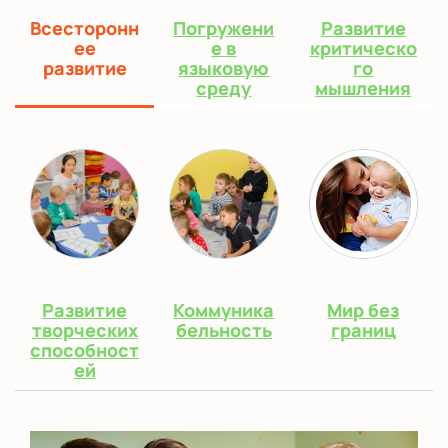
Всесторонн
Погружени
Развитие
ее
е в
критическо
развитие
языковую
го
среду
мышления
Развитие
Коммуника
Мир без
творческих
бельность
границ
способност
ей