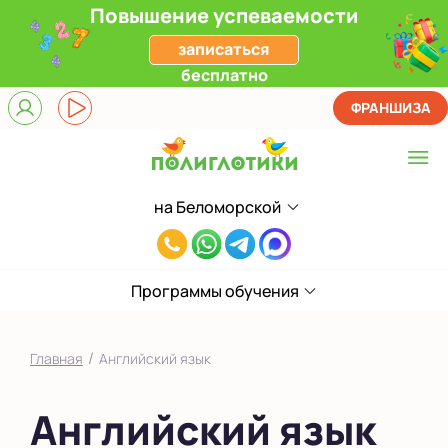
Повышение успеваемости
записаться
бесплатно
ФРАНШИЗА
на Беломорской
Выберите центр
8(985)801-
Верхние Лихоборы
77-
ЖК Прокшино
Программы обучения
33
Ломоносовский
/
Главная
Английский язык
Филевский парк
Английский язык
Якиманка