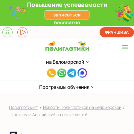
Повышение успеваемости
записаться
бесплатно
ФРАНШИЗА
на Беломорской
Выберите центр
8(985)801-
Верхние Лихоборы
77-
ЖК Прокшино
Программы обучения
33
Ломоносовский
/
/
Полиглотики™
Новости Полиглотиков на Беломорской
Фили
Подтянуть Английский за лето - легко!
Якиманка