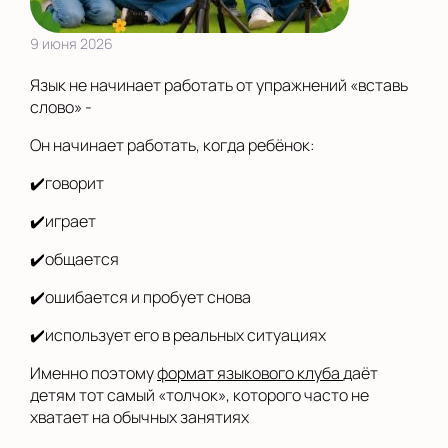
9 июня 2026
Язык не начинает работать от упражнений «вставь
слово» -
Он начинает работать, когда ребёнок:
✔️говорит
✔️играет
✔️общается
✔️ошибается и пробует снова
✔️использует его в реальных ситуациях
Именно поэтому
формат языкового клуба
даёт
детям тот самый «толчок», которого часто не
хватает на обычных занятиях