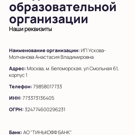
образовательной
в Южном Бутово
организации
во Внуково
на Беломорской
Наши реквизиты
на Домодедовской
Наименование организации:
ИП Ускова-
на Коломенской
Молчанова Анастасия Владимировна
в Московской
области
Адрес:
Москва, м. Беломорская, ул Смольная 61,
корпус 1
Показать на карте
Телефон:
79858017733
Выбрать другой город
ИНН:
773373136405
ОГРН:
324774600296231
Банк:
АО "ТИНЬКОФФ БАНК"