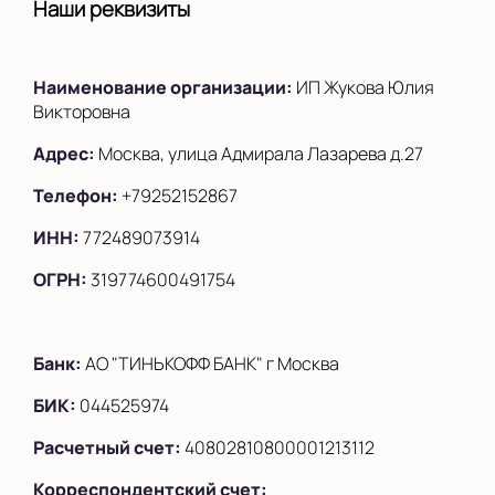
Наши реквизиты
на Беломорской
на Домодедовской
Наименование организации:
ИП Жукова Юлия
на Коломенской
Викторовна
в Московской
области
Адрес:
Москва, улица Адмирала Лазарева д.27
Телефон:
+79252152867
Показать на карте
ИНН:
772489073914
Выбрать другой город
ОГРН:
319774600491754
Банк:
АО "ТИНЬКОФФ БАНК" г Москва
БИК:
044525974
Расчетный счет:
40802810800001213112
Корреспондентский счет: